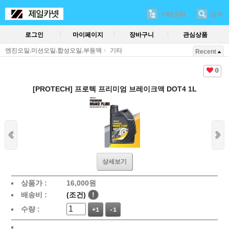
카테고리
검색
로그인
마이페이지
장바구니
관심상품
엔진오일.미션오일.합성오일.부동액
기타
Recent
0
[PROTECH] 프로텍 프리미엄 브레이크액 DOT4 1L
상세보기
상품가 :
16,000
원
배송비 :
(조건)
!
수량 :
+1
-1