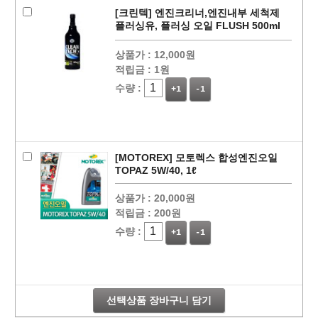
[크린텍] 엔진크리너,엔진내부 세척제
플러싱유, 플러싱 오일 FLUSH 500ml
상품가 :
12,000원
적립금 :
1원
수량 :
+1
-1
[MOTOREX] 모토렉스 합성엔진오일
TOPAZ 5W/40, 1ℓ
상품가 :
20,000원
적립금 :
200원
페이코 라이
구매
수량 :
+1
-1
선택상품 장바구니 담기