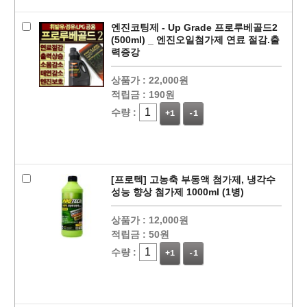
엔진코팅제 - Up Grade 프로루베골드2
(500ml) _ 엔진오일첨가제 연료 절감.출
력증강
상품가 :
22,000원
적립금 :
190원
수량 :
+1
-1
[프로텍] 고농축 부동액 첨가제, 냉각수
성능 향상 첨가제 1000ml (1병)
상품가 :
12,000원
적립금 :
50원
수량 :
+1
-1