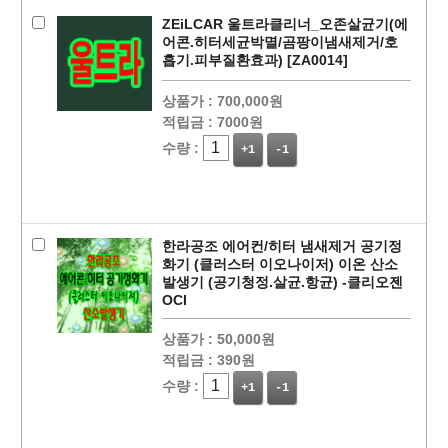
ZEiLCAR 울트라클리너_오존살균기(에
어콘.히터세균박멸/곰팡이냄새제거/호
흡기.피부질환효과) [ZA0014]
상품가 :
700,000원
적립금 :
7000원
수량 :
+1
-1
페이코 ID로
PAYCO 바로
한라공조 에어컨/히터 냄새제거 공기정
화기 (클러스터 이오나이저) 이온 산소
발생기 (공기청정.살균.항균) -클리오젠
OCI
상품가 :
50,000원
적립금 :
390원
수량 :
+1
-1