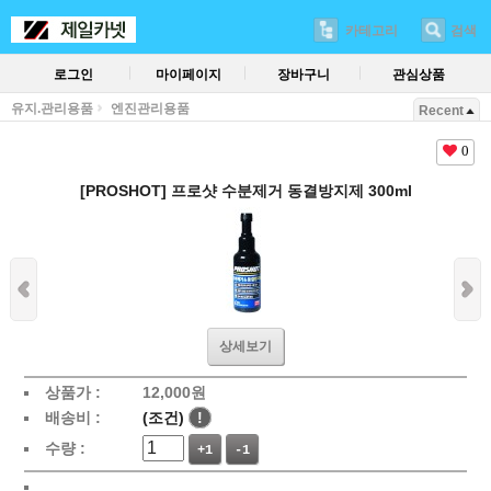
카테고리
검색
로그인
마이페이지
장바구니
관심상품
유지.관리용품
엔진관리용품
Recent
0
[PROSHOT] 프로샷 수분제거 동결방지제 300ml
상세보기
상품가 :
12,000
원
배송비 :
(조건)
!
수량 :
+1
-1