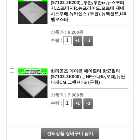
(97133-2E200)_투싼,투싼ix,뉴스포티
지,스포티지R,뉴프라이드,포르테,제네
시스쿠페,뉴카렌스 (두원),뉴액센트,i40,
벨로스터
상품가 :
6,200원
수량 :
+1
-1
한라공조 에어콘 에어필터.항균필터
(97133-3K000) _ NF소나타,로체,뉴싼
타페CM,그랜져TG (구형)
상품가 :
7,000원
페이코 라이
구매
수량 :
+1
-1
선택상품 장바구니 담기