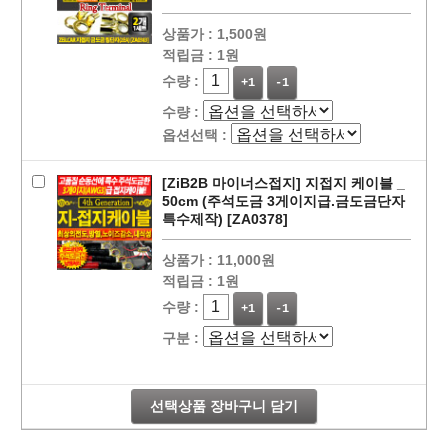
상품가 :
1,500원
적립금 :
1원
수량 :
+1
-1
수량 :
옵션선택 :
[ZiB2B 마이너스접지] 지접지 케이블 _
50cm (주석도금 3게이지급.금도금단자
특수제작) [ZA0378]
페이코 라이
상품가 :
11,000원
구매
적립금 :
1원
수량 :
+1
-1
구분 :
선택상품 장바구니 담기