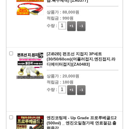
급.특수제작) [ZA0377]
상품가 :
88,000원
적립금 :
990원
수량 :
+1
-1
페이코 ID로
PAYCO 바로
[ZiB2B] 편조선 지접지 3P세트
(30/50/60cm)(머플러접지.엔진접지.라
디에이터접지)[ZA0483]
상품가 :
20,000원
적립금 :
180원
수량 :
+1
-1
엔진코팅제 - Up Grade 프로루베골드2
(500ml) _ 엔진오일첨가제 연료절감.출
력증강