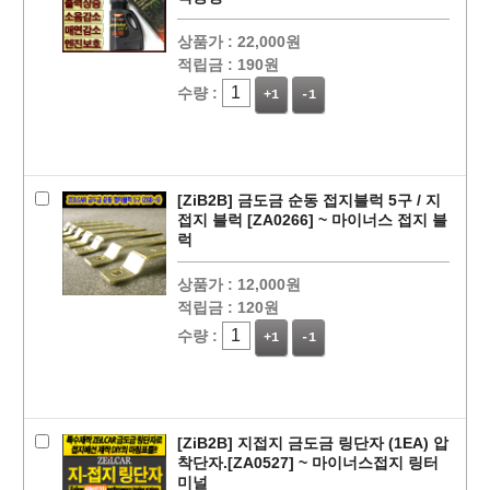
상품가 :
22,000원
적립금 :
190원
수량 :
+1
-1
[ZiB2B] 금도금 순동 접지블럭 5구 / 지
접지 블럭 [ZA0266] ~ 마이너스 접지 블
럭
상품가 :
12,000원
적립금 :
120원
수량 :
+1
-1
[ZiB2B] 지접지 금도금 링단자 (1EA) 압
착단자.[ZA0527] ~ 마이너스접지 링터
미널