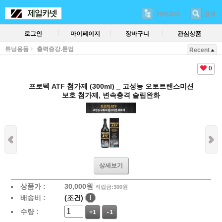
카테고리
검색
로그인
마이페이지
장바구니
관심상품
튜닝용품
출력증강.튠업
Recent
0
프로텍 ATF 첨가제 (300ml) _ 고성능 오토트랜스미션
보호 첨가제, 변속충격 슬립완화
상세보기
상품가 :
30,000
원
적립금:300원
배송비 :
(조건)
!
수량 :
+1
-1