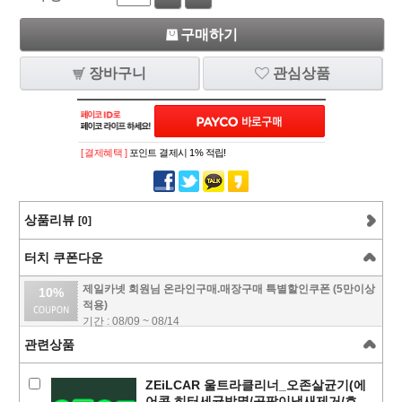
구매하기
장바구니
관심상품
[ 결제혜택 ]
포인트 결제시 1% 적립!
상품리뷰
[0]
터치 쿠폰다운
제일카넷 회원님 온라인구매.매장구매 특별할인쿠폰 (5만이상
10%
적용)
기간 : 08/09 ~ 08/14
관련상품
ZEiLCAR 울트라클리너_오존살균기(에
어콘.히터세균박멸/곰팡이냄새제거/호