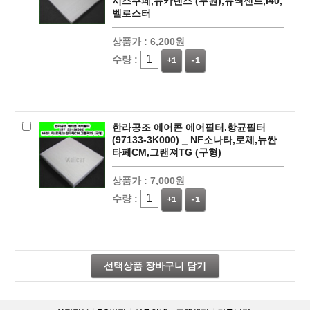
시스쿠페,뉴카렌스 (두원),뉴액센트,i40,
벨로스터
상품가 :
6,200원
수량 :
+1
-1
한라공조 에어콘 에어필터.항균필터
(97133-3K000) _ NF소나타,로체,뉴싼
타페CM,그랜져TG (구형)
상품가 :
7,000원
페이코 라이
구매
수량 :
+1
-1
선택상품 장바구니 담기