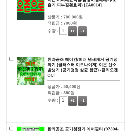
흡기.피부질환효과) [ZA0014]
상품가 :
700,000원
적립금 :
7000원
수량 :
+1
-1
페이코 ID로
PAYCO 바로
한라공조 에어컨/히터 냄새제거 공기정
화기 (클러스터 이오나이저) 이온 산소
발생기 (공기청정.살균.항균) -클리오젠
OCI
상품가 :
50,000원
적립금 :
390원
수량 :
+1
-1
한라공조 공기청정기 에어필터 (97304-