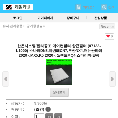
카테고리
검색
로그인
마이페이지
장바구니
관심상품
유지.관리용품
공기청정필터
Recent
0
한온시스템/한라공조 에어컨필터.항균필터 (97133-
L1000) 소나타DN8,아반떼CN7,투싼NX4,더뉴싼타페
2020~,MX5,K5 2020~,쏘렌토MQ4,스타리아,EV6
상세보기
상품가 :
9,900
원
배송비 :
(조건)
!
수량 :
+1
-1