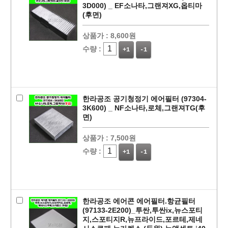
3D000) _ EF소나타,그랜져XG,옵티마
(후면)
상품가 :
8,600원
수량 :
+1
-1
한라공조 공기청정기 에어필터 (97304-
3K600) _ NF소나타,로체,그랜져TG(후
면)
상품가 :
7,500원
수량 :
+1
-1
한라공조 에어콘 에어필터.항균필터
(97133-2E200)_투싼,투싼ix,뉴스포티
지,스포티지R,뉴프라이드,포르테,제네