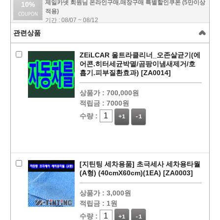
제일카넷 회원님 온라인구매.매장구매 특별할인쿠폰 (5만이상
10%
적용)
기간 : 08/07 ~ 08/12
관련상품
ZEiLCAR 울트라클리너_오존살균기(에
어콘.히터세균박멸/곰팡이냄새제거/호
흡기.피부질환효과) [ZA0014]
상품가 :
700,000원
적립금 :
7000원
수량 :
+1
-1
페이코 ID로
PAYCO 바로
[지틴팅 세차용품] 초극세사 세차용타월
(A형) (40cmX60cm)(1EA) [ZA0003]
상품가 :
3,000원
적립금 :
1원
수량 :
+1
-1