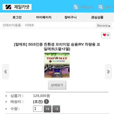
카테고리
검색
로그인
마이페이지
장바구니
관심상품
인테리어용품
카매트
Recent
0
[탑매트] SGS인증 친환경 프리미엄 승용/RV 차량용 코
일매트(1열+2열)
상세보기
상품가 :
129,000
원
배송비 :
(조건)
!
수량 :
+1
-1