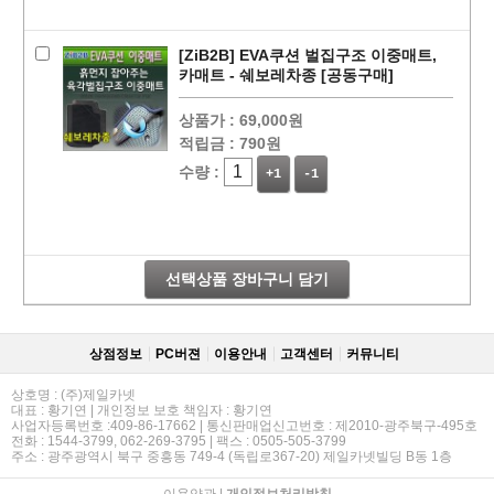
[ZiB2B] EVA쿠션 벌집구조 이중매트,
카매트 - 쉐보레차종 [공동구매]
상품가 :
69,000원
적립금 :
790원
수량 :
+1
-1
선택상품 장바구니 담기
상점정보
PC버젼
이용안내
고객센터
커뮤니티
상호명 : (주)제일카넷
대표 : 황기연 | 개인정보 보호 책임자 : 황기연
사업자등록번호 :409-86-17662 | 통신판매업신고번호 : 제2010-광주북구-495호
전화 : 1544-3799, 062-269-3795 | 팩스 : 0505-505-3799
페이코 라이
구매
주소 : 광주광역시 북구 중흥동 749-4 (독립로367-20) 제일카넷빌딩 B동 1층
이용약관
|
개인정보처리방침