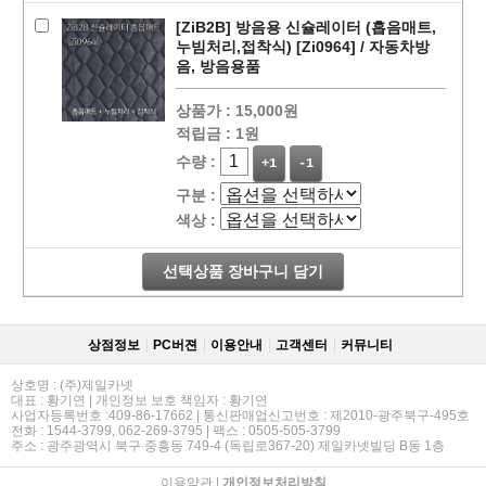
[ZiB2B] 방음용 신슐레이터 (흡음매트,
누빔처리,접착식) [Zi0964] / 자동차방
음, 방음용품
상품가 :
15,000원
적립금 :
1원
수량 :
+1
-1
구분 :
색상 :
선택상품 장바구니 담기
상점정보
PC버젼
이용안내
고객센터
커뮤니티
페이코 라이
구매
상호명 : (주)제일카넷
대표 : 황기연 | 개인정보 보호 책임자 : 황기연
사업자등록번호 :409-86-17662 | 통신판매업신고번호 : 제2010-광주북구-495호
전화 : 1544-3799, 062-269-3795 | 팩스 : 0505-505-3799
주소 : 광주광역시 북구 중흥동 749-4 (독립로367-20) 제일카넷빌딩 B동 1층
이용약관
|
개인정보처리방침