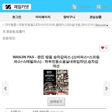
카테고리
검색
로그인
마이페이지
장바구니
관심상품
:: DIY용품::자동차방음,LED사이드미러,릴레이,LED실내등,와이드미러,방진매
Recent
트,풍절음,컵홀더
방음/방진
1
WANJIN PAS - 완진 방음 승차감파스 (쇼바파스+스프링
파스+스테빌파스) - 하부진동소음실내유입차단,승차감
개선
상세보기