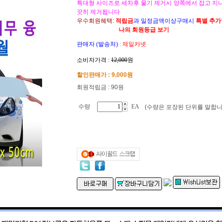
특대형 사이즈로 세차후 물기 제거시 양쪽에서 잡고 지
끗히 제거됩니다
우수회원혜택:
적립금
과 일정금액이상구매시
특별 추
나의 회원등급 보기
판매자 (발송처)
:
제일카넷
소비자가격 :
12,000
원
할인판매가 :
9,000
원
회원적립금 : 90원
수량
EA
(수량은 포장된 단위를 말합니