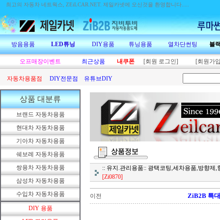
최고의 자동차 네트웍스, ZEiLCAR.NET.
제일카넷에 오신것을 환영합니다.....
방음용품
LED튜닝
DIY용품
튜닝용품
열차단썬팅
블
오프매장이벤트
최근상품
내쿠폰
[회원 로그인]
[회원가입
자동차용품점
DIY전문점
유튜브DIY
상품 대분류
브랜드 자동차용품
현대차 자동차용품
기아차 자동차용품
쉐보레 자동차용품
쌍용차 자동차용품
:: 유지.관리용품:: 광택코팅,세차용품,방향
[Zi0870]
삼성차 자동차용품
수입차 자동차용품
ZiB2B 특대
이전
DIY 용품