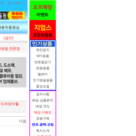
림란
공식 블로그
자동차동영상
[공지]
방음 전문점
엔진접지
DIY용품
연료절감기
방음용품
릴레이
인기방음용품
합성오일
공지사항
배송.상품문의
m) 드라잉타월
매장.약도
매장.이벤트
공동구매
다음
덴트.광택.코팅
회사소개