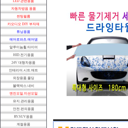
LED 관련용품
자동차방음 용품
썬팅필름
카오디오 DIY 부자재
튜닝용품
에어로파츠.에어댐
알루미늄휠.타이어
HID.전기용품
24V 대형차용품
인테리어.시트.매트
외장용품.몰딩
블랙박스.내비
엔진오일.미션오일
유지.관리용품
안전.편의용품
RV.SUV용품
계절용품