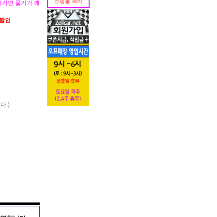
쇼핑몰 제작
나가면 물기가 깨
가할인
..
다.)