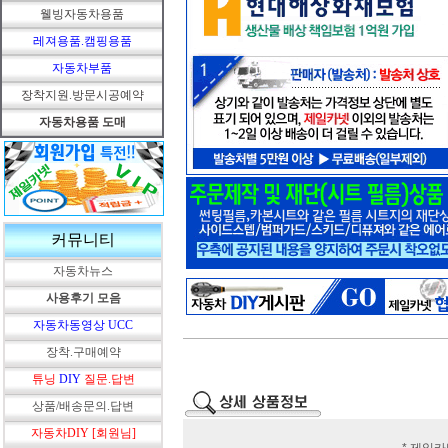
웰빙자동차용품
레져용품.캠핑용품
자동차부품
장착지원.방문시공예약
자동차용품 도매
커뮤니티
자동차뉴스
사용후기 모음
자동차동영상 UCC
장착.구매예약
튜닝
DIY
질문.답변
상품/배송문의.답변
자동차DIY [회원님]