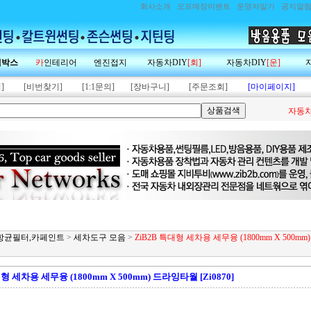
회사소개
오프매장이벤트
운영자일기
공지알
랙박스
카
인테리어
엔진접지
자동차DIY
[회]
자동차DIY
[운]
]
[비번찾기]
[1:1문의]
[장바구니]
[주문조회]
[마이페이지]
자동차
제,항균필터,카페인트
>
세차도구 모음
>
ZiB2B 특대형 세차용 세무융 (1800mm X 500m
형 세차용 세무융 (1800mm X 500mm) 드라잉타월 [Zi0870]