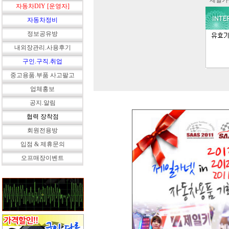
* 제일
자동차DIY [운영자]
자동차정비
정보공유방
내외장관리.사용후기
구인.구직.취업
중고용품.부품 사고팔고
업체홍보
공지.알림
협력 장착점
회원전용방
입점 & 제휴문의
오프매장이벤트