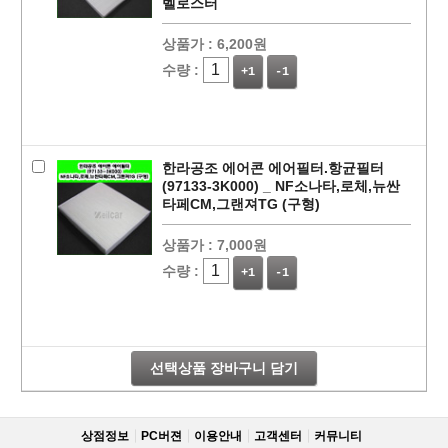
벨로스터
상품가 :
6,200원
수량 :
+1
-1
한라공조 에어콘 에어필터.항균필터
(97133-3K000) _ NF소나타,로체,뉴싼
타페CM,그랜져TG (구형)
상품가 :
7,000원
페이코 라이
구매
수량 :
+1
-1
선택상품 장바구니 담기
상점정보
PC버젼
이용안내
고객센터
커뮤니티