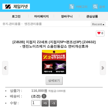
카테고리
검색
로그인
마이페이지
장바구니
관심상품
유지.관리용품
엔진관리용품
Recent
0
[ZiB2B] 지접지 Z2세트 (지접지5P+편조선3P) [Zi0632]
- 엔진노이즈제거 소음진동감소 연비개선효과
상세보기
상품가 :
116,000
원
적립금:1000원
배송비 :
(조건)
!
수량 :
+1
-1