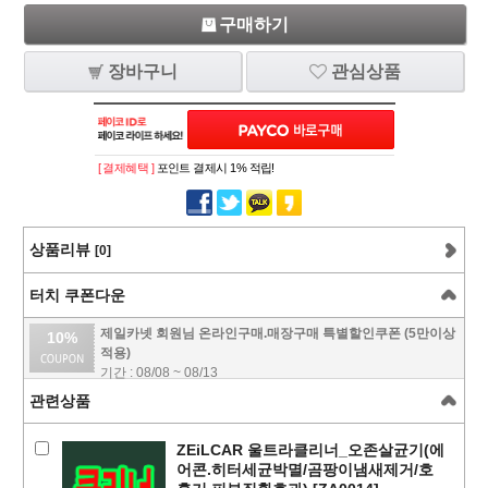
구매하기
장바구니
관심상품
[ 결제혜택 ]
포인트 결제시 1% 적립!
상품리뷰
[0]
터치 쿠폰다운
제일카넷 회원님 온라인구매.매장구매 특별할인쿠폰 (5만이상
10%
적용)
기간 : 08/08 ~ 08/13
관련상품
ZEiLCAR 울트라클리너_오존살균기(에
어콘.히터세균박멸/곰팡이냄새제거/호