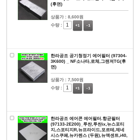
(후면)
상품가 :
8,600원
수량 :
+1
-1
한라공조 공기청정기 에어필터 (97304-
3K600) _ NF소나타,로체,그랜져TG(후
면)
상품가 :
7,500원
수량 :
+1
-1
한라공조 에어콘 에어필터.항균필터
(97133-2E200)_투싼,투싼ix,뉴스포티
지,스포티지R,뉴프라이드,포르테,제네
시스쿠페,뉴카렌스 (두원),뉴액센트,i40,