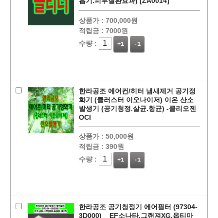
흡기.피부질환효과) [ZA0014]
상품가 :
700,000원
적립금 :
7000원
수량 :
+1
-1
페이코 ID로
PAYCO 바로
한라공조 에어컨/히터 냄새제거 공기정
화기 (클러스터 이오나이저) 이온 산소
발생기 (공기청정.살균.항균) -클리오젠
OCI
상품가 :
50,000원
적립금 :
390원
수량 :
+1
-1
한라공조 공기청정기 에어필터 (97304-
3D000) _ EF소나타,그랜져XG,옵티마