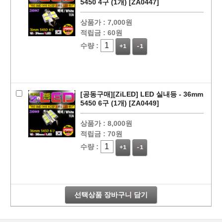
5450 4구 (1개) [ZA0447]
상품가 :
7,000원
적립금 :
60원
수량 :
+1
-1
[공동구매][ZiLED] LED 실내등 - 36mm
5450 6구 (1개) [ZA0449]
상품가 :
8,000원
적립금 :
70원
페이코 라이
구매
수량 :
+1
-1
선택상품 장바구니 담기