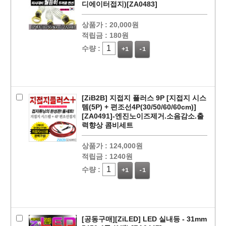
디에이터접지)[ZA0483]
상품가 :
20,000원
적립금 :
180원
수량 :
+1
-1
[ZiB2B] 지접지 플러스 9P [지접지 시스
템(5P) + 편조선4P(30/50/60/60cm)]
[ZA0491]-엔진노이즈제거.소음감소.출
력향상 콤비세트
상품가 :
124,000원
적립금 :
1240원
수량 :
+1
-1
[공동구매][ZiLED] LED 실내등 - 31mm