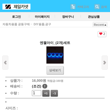
카테고리
검색
로그인
마이페이지
장바구니
관심상품
자동차용품 공동구매
DIY용품.공구
Recent
2
엔젤아이_(2개)세트
상세보기
상품가 :
16,000
원
적립금:160원
배송비 :
(조건)
!
수량 :
+1
-1
사이즈 :