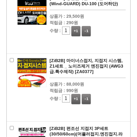
(Wind-GUARD) DU-100 (도어하단)
상품가 :
29,500원
적립금 :
290원
수량 :
+1
-1
페이코 ID로
PAYCO 바로
[ZiB2B] 마이너스접지, 지접지 시스템,
Z1세트 _ 노이즈제거 엔진접지 (AWG3
급.특수제작) [ZA0377]
상품가 :
88,000원
적립금 :
990원
수량 :
+1
-1
[ZiB2B] 편조선 지접지 3P세트
(30/50/60cm)(머플러접지.엔진접지.라