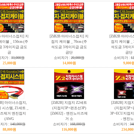
2B 마이너스접지] 지
[ZiB2B 마이너스접지] 지
[ZiB2B 마이너
이블 _ 150cm (주
접지 케이블 _ 70cm (주
접지 케이블 _ 3
금 3게이지급.금도
석도금 3게이지급.금도
석도금 3게이
금
금단
금단
자가 :
33,000원
소비자가 :
20,000원
소비자가 :
1
25,000원
14,000원
9,000
B2B] 마이너스접지,
[ZiB2B] 지접지 Z2세트
[ZiB2B] 지접
 시스템, Z1세트 _
(지접지5P+편조선3P)
(지접지5P
즈제거 엔진접지
[Zi0632] - 엔진노이즈제
3P+ECU지접지)[
(AWG
거 소
- 엔진
자가 :
140,000원
소비자가 :
168,000원
소비자가 :
34
88,000원
116,000원
234,00