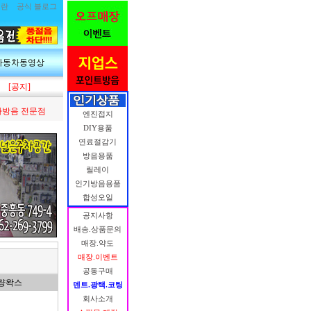
림란
공식 블로그
자동차동영상
[공지]
방음 전문점
엔진접지
DIY용품
연료절감기
방음용품
릴레이
인기방음용품
합성오일
공지사항
배송.상품문의
매장.약도
매장.이벤트
공동구매
량왁스
덴트.광택.코팅
회사소개