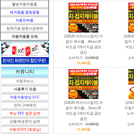
웰빙자동차용품
레져용품.캠핑용품
자동차부품
장착지원.방문시공예약
[ZiB2B 마이너스접지] 지
[ZiB
자동차용품 도매
접지 케이블 _ 80cm (주
접지 케
석도금 3게이지급.금도
석도
금단
소비자가 :
22,000원
소비
16,000원
커뮤니티
자동차뉴스
사용후기 모음
자동차동영상 UCC
[ZiB2B 마이너스접지] 지
[Zi
장착.구매예약
접지 케이블 _ 50cm (주
지접지
튜닝
DIY
질문.답변
석도금 3게이지급.금도
노이
금단
상품/배송문의.답변
소비자가 :
15,000원
소비
자동차DIY [회원님]
11,000원