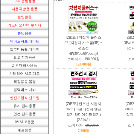
LED 관련용품
자동차방음 용품
썬팅필름
카오디오 DIY 부자재
튜닝용품
[ZiB2B] 지접지 플러스
[Zi
에어로파츠.에어댐
9P [지접지 시스템(5P) +
3P세트
편조선
러접지
알루미늄휠.타이어
4P(30/50/60/60cm)]
HID.전기용품
소비자가 :
190,000원
소비
124,000원
24V 대형차용품
인테리어.시트.매트
외장용품.몰딩
블랙박스.내비
엔진오일.미션오일
[ZiB2B] 편조선 지접지
[Zi
유지.관리용품
50cm (머플러접지.엔진
60c
안전.편의용품
접지.라디에이터접지)
접지
[ZA0481
RV.SUV용품
소비자가 :
10,000원
소비
계절용품
7,200원