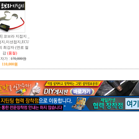
2B] 코브라 지접지 _
지,미션접지,ECU
 최강자 (연료 절
감
(품절)
자가 :
170,000원
110,000원