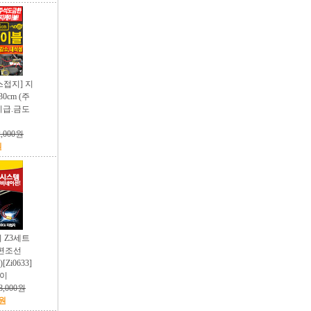
스접지] 지
0cm (주
지급.금도
2,000원
원
지 Z3세트
+편조선
Zi0633]
노이
8,000원
0원