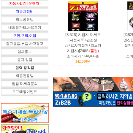
자동차DIY [운영자]
자동차정비
정보공유방
내외장관리.사용후기
[ZiB2B] 지접지 Z4세트
[ZiB
구인.구직.취업
(지접지5P+편조선
엔진접
중고용품.부품 사고팔고
3P+ECU지접지+코브라
접지의
지접지)[Zi063
(품절)
업체홍보
소비자가 :
518,000원
소비
공지.알림
342,000원
협력 장착점
회원전용방
입점 & 제휴문의
오프매장이벤트