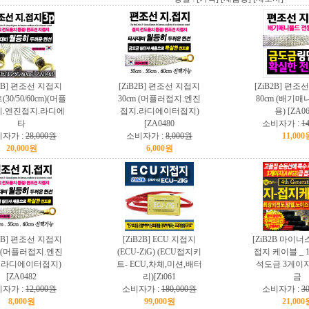
B2B] 편조선 지접지
[ZiB2B] 편조선 지접지
[ZiB2B] 편조
(30/50/60cm)(머플
30cm (머플러접지.엔진
80cm (배기
.엔진접지.라디에
접지.라디에이터접지)
용) [ZA06
타
[ZA0480
소비자가 :
1
자가 :
28,000원
소비자가 :
8,000원
11,000
20,000원
6,000원
B2B] 편조선 지접지
[ZiB2B] ECU 지접지
[ZiB2B 마이너
m (머플러접지.엔진
(ECU-ZiG) (ECU접지키
접지 케이블 _ 1
.라디에이터접지)
트- ECU,차체,미션,배터
석도금 3게이
[ZA0482
리)[Zi061
금
자가 :
12,000원
소비자가 :
180,000원
소비자가 :
3
8,000원
99,000원
21,000