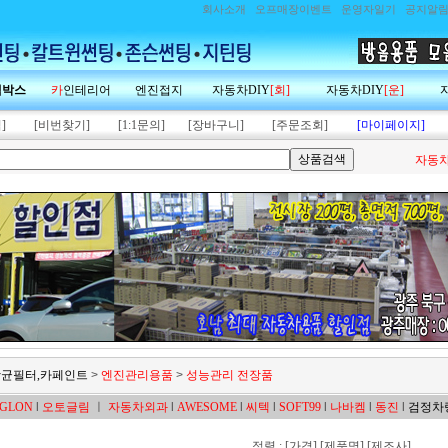
회사소개
오프매장이벤트
운영자일기
공지알
랙박스
카
인테리어
엔진접지
자동차DIY
[회]
자동차DIY
[운]
]
[비번찾기]
[1:1문의]
[장바구니]
[주문조회]
[마이페이지]
자동차
,항균필터,카페인트
>
엔진관리용품
>
성능관리 전장품
GLON
l
오토글림
ㅣ
자동차외과
l
AWESOME
l
씨텍
l
SOFT99
l
나바켐
l
동진
l
검정차
정렬 :
[가격]
[제품명]
[제조사]