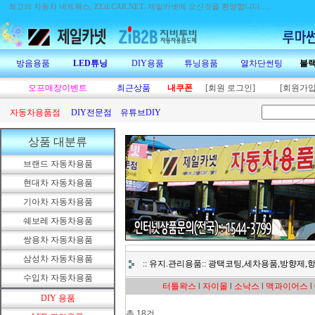
최고의 자동차 네트웍스, ZEiLCAR.NET.
제일카넷에 오신것을 환영합니다.....
방음용품
LED튜닝
DIY용품
튜닝용품
열차단썬팅
블
오프매장이벤트
최근상품
내쿠폰
[회원 로그인]
[회원가입
자동차용품점
DIY전문점
유튜브DIY
상품 대분류
브랜드 자동차용품
현대차 자동차용품
기아차 자동차용품
쉐보레 자동차용품
쌍용차 자동차용품
삼성차 자동차용품
:: 유지.관리용품:: 광택코팅,세차용품,방향제
수입차 자동차용품
터틀왁스
l
자이몰
l
소낙스
l
맥과이어스
l
DIY 용품
총 18건