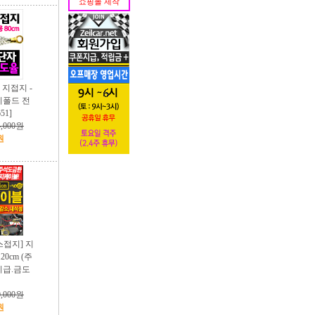
쇼핑몰 제작
선 지접지 -
매니폴드 전
51]
4,000원
원
스접지] 지
20cm (주
지급.금도
0,000원
원